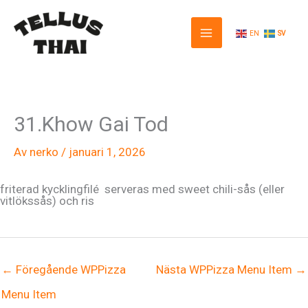
Hoppa
till
innehåll
EN
SV
31.Khow Gai Tod
Av
nerko
/
januari 1, 2026
friterad kycklingfilé serveras med sweet chili-sås (eller
vitlökssås) och ris
←
Föregående WPPizza
Nästa WPPizza Menu Item
→
Menu Item